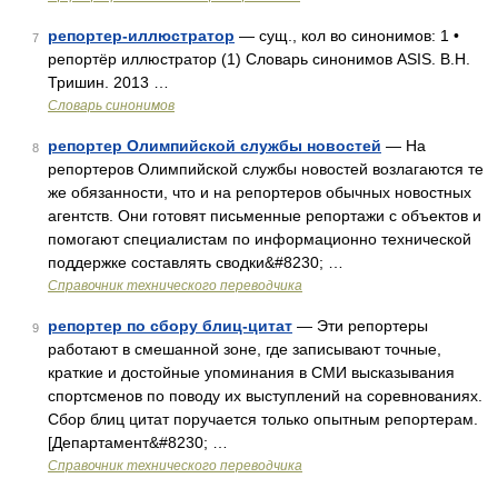
репортер-иллюстратор
— сущ., кол во синонимов: 1 •
7
репортёр иллюстратор (1) Словарь синонимов ASIS. В.Н.
Тришин. 2013 …
Словарь синонимов
репортер Олимпийской службы новостей
— На
8
репортеров Олимпийской службы новостей возлагаются те
же обязанности, что и на репортеров обычных новостных
агентств. Они готовят письменные репортажи с объектов и
помогают специалистам по информационно технической
поддержке составлять сводки&#8230; …
Справочник технического переводчика
репортер по сбору блиц-цитат
— Эти репортеры
9
работают в смешанной зоне, где записывают точные,
краткие и достойные упоминания в СМИ высказывания
спортсменов по поводу их выступлений на соревнованиях.
Сбор блиц цитат поручается только опытным репортерам.
[Департамент&#8230; …
Справочник технического переводчика