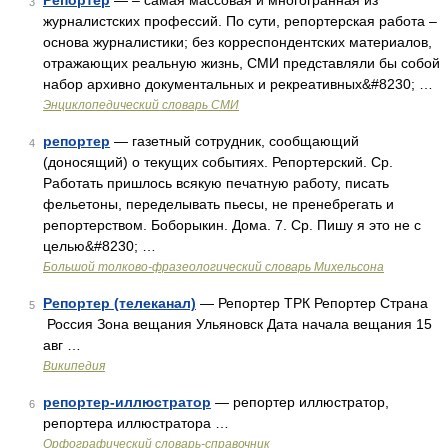
Репортер
— – самая массовая и многогранная из
3
журналистских профессий. По сути, репортерская работа –
основа журналистики; без корреспондентских материалов,
отражающих реальную жизнь, СМИ представляли бы собой
набор архивно документальных и рекреативных&#8230; …
Энциклопедический словарь СМИ
репортер
— газетный сотрудник, сообщающий
4
(доносящий) о текущих событиях. Репортерский. Ср.
Работать пришлось всякую печатную работу, писать
фельетоны, переделывать пьесы, не пренебрегать и
репортерством. Боборыкин. Дома. 7. Ср. Пишу я это не с
целью&#8230; …
Большой толково-фразеологический словарь Михельсона
Репортер (телеканал)
— Репортер ТРК Репортер Страна
5
Россия Зона вещания Ульяновск Дата начала вещания 15
авг …
Википедия
репортер-иллюстратор
— репортер иллюстратор,
6
репортера иллюстратора …
Орфографический словарь-справочник